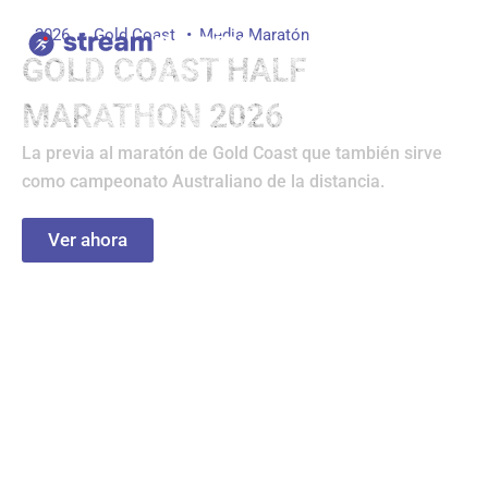
Ir
2026
Gold Coast
Media Maratón
al
GOLD COAST HALF
contenido
MARATHON 2026
La previa al maratón de Gold Coast que también sirve
como campeonato Australiano de la distancia.
Ver ahora