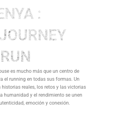
ENYA :
Maratones
Medias
Otros
 JOURNEY
PRUN
House es mucho más que un centro de
ra el running en todas sus formas. Un
storias reales, los retos y las victorias
la humanidad y el rendimiento se unen
utenticidad, emoción y conexión.