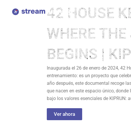
Ir
42 HOUSE K
al
contenido
WHERE THE
BEGINS | KI
Inaugurada el 26 de enero de 2024, 42 
entrenamiento: es un proyecto que celeb
año después, este documental recoge las hi
que nacen en este espacio único, donde 
bajo los valores esenciales de KIPRUN: a
Ver ahora