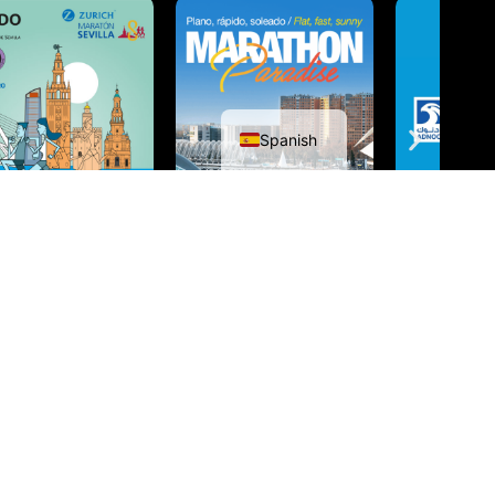
English
Spanish