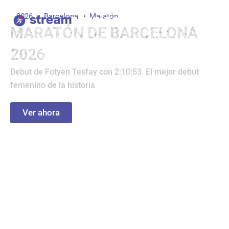
Ir
2026
Barcelona
Maratón
al
MARATÓN DE BARCELONA
contenido
2026
Debut de Fotyen Tesfay con 2:10:53. El mejor debut
femenino de la historia
Ver ahora