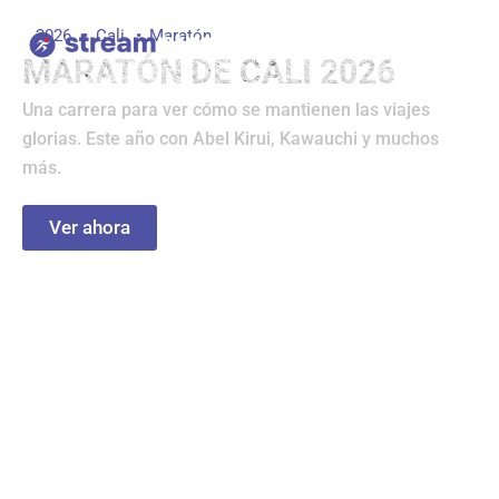
Ir
2026
Cali
Maratón
al
MARATÓN DE CALI 2026
contenido
Una carrera para ver cómo se mantienen las viajes
glorias. Este año con Abel Kirui, Kawauchi y muchos
más.
Ver ahora