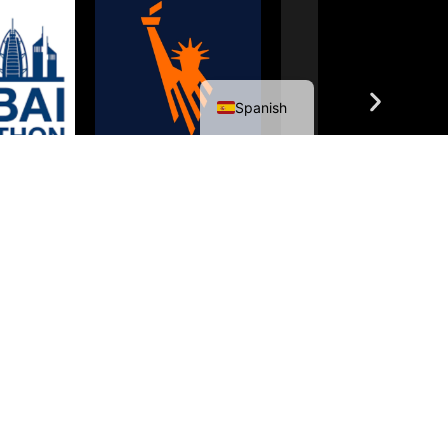
English
Spanish