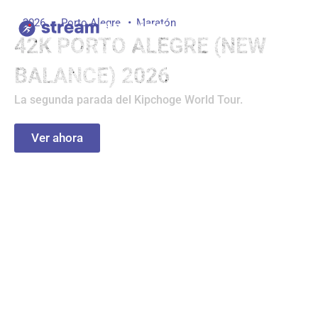
Ir
2026
Porto Alegre
Maratón
al
42K PORTO ALEGRE (NEW
contenido
BALANCE) 2026
La segunda parada del Kipchoge World Tour.
Ver ahora