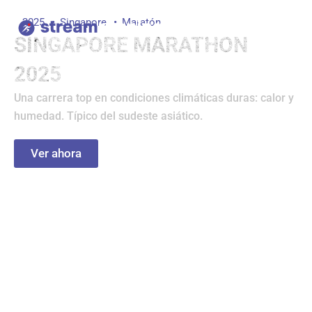
Ir
2025
Singapore
Maratón
al
SINGAPORE MARATHON
contenido
2025
Una carrera top en condiciones climáticas duras: calor y
humedad. Típico del sudeste asiático.
Ver ahora