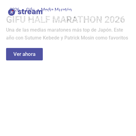
Ir
2026
Gifu
Media Maratón
al
GIFU HALF MARATHON 2026
contenido
Una de las medias maratones más top de Japón. Este
año con Sutume Kebede y Patrick Mosin como favoritos
Ver ahora