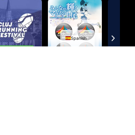
English
Spanish