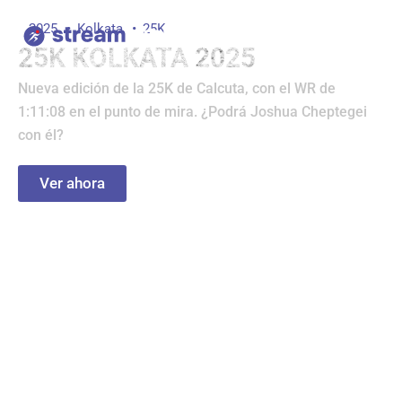
Ir
2025
Kolkata
25K
al
25K KOLKATA 2025
contenido
Nueva edición de la 25K de Calcuta, con el WR de
1:11:08 en el punto de mira. ¿Podrá Joshua Cheptegei
con él?
Ver ahora