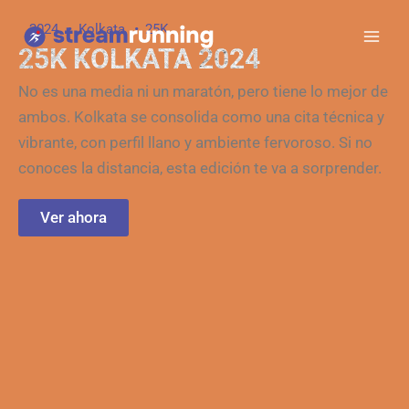
Ir
2024
Kolkata
25K
al
25K KOLKATA 2024
contenido
No es una media ni un maratón, pero tiene lo mejor de
ambos. Kolkata se consolida como una cita técnica y
vibrante, con perfil llano y ambiente fervoroso. Si no
conoces la distancia, esta edición te va a sorprender.
Ver ahora