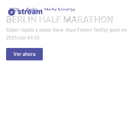
Ir
2026
Berlin
Media Maratón
al
BERLIN HALF MARATHON
contenido
Súper rápida y súper llana. Aquí Fotyen Tesfay ganó en
2025 con 63:35
Ver ahora