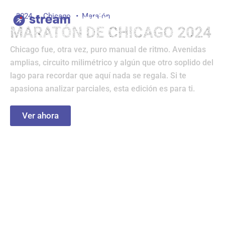
Ir
2024
Chicago
Maratón
al
MARATÓN DE CHICAGO 2024
contenido
Chicago fue, otra vez, puro manual de ritmo. Avenidas
amplias, circuito milimétrico y algún que otro soplido del
lago para recordar que aquí nada se regala. Si te
apasiona analizar parciales, esta edición es para ti.
Ver ahora