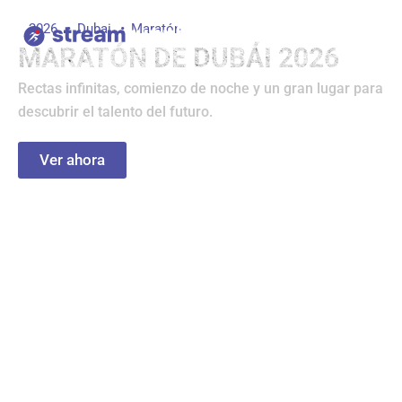
Ir
2026
Dubai
Maratón
al
MARATÓN DE DUBÁI 2026
contenido
Rectas infinitas, comienzo de noche y un gran lugar para
descubrir el talento del futuro.
Ver ahora